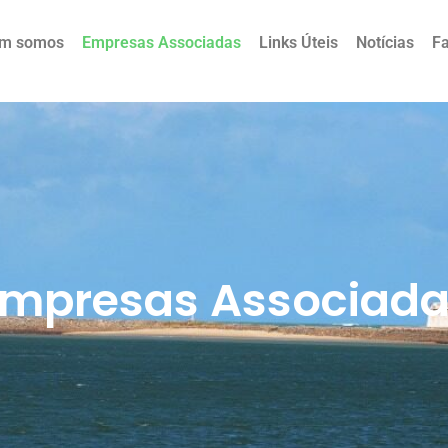
m somos
Empresas Associadas
Links Úteis
Notícias
F
mpresas Associad